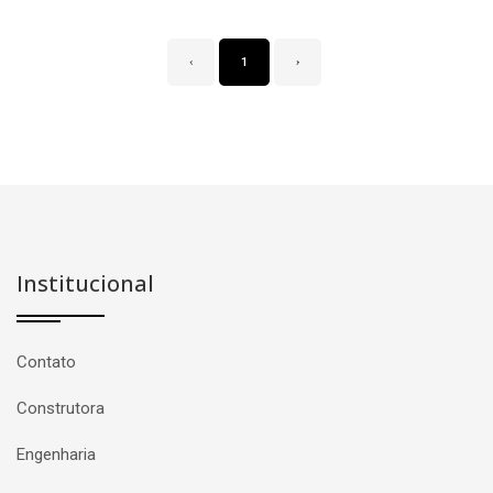
‹
1
›
Institucional
Contato
Construtora
Engenharia