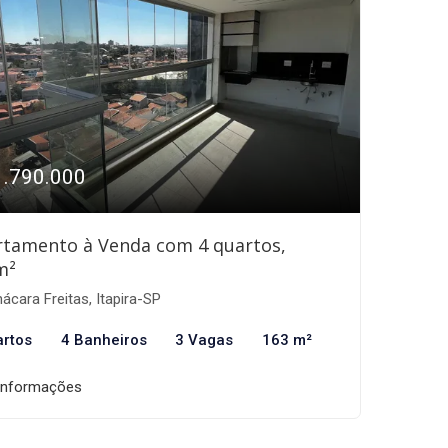
1.790.000
rtamento à Venda com 4 quartos,
m²
ácara Freitas, Itapira-SP
artos
4 Banheiros
3 Vagas
163 m²
informações