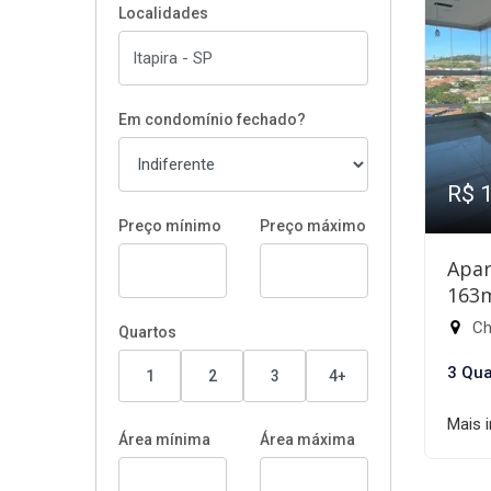
Localidades
Em condomínio fechado?
R$ 
Preço mínimo
Preço máximo
Apar
163
Chá
Quartos
3 Qua
1
2
3
4+
Mais 
Área mínima
Área máxima