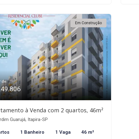
Em Construção
r de:
249.806
tamento à Venda com 2 quartos, 46m²
dim Guarujá, Itapira-SP
rtos
1 Banheiro
1 Vaga
46 m²