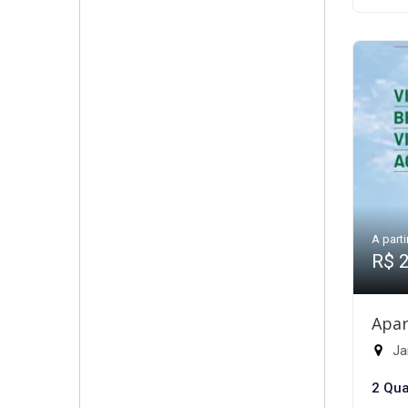
A parti
R$ 
Apar
Jar
2 Qua