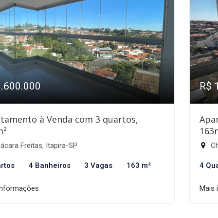
1.600.000
R$ 
tamento à Venda com 3 quartos,
Apa
m²
163
cara Freitas, Itapira-SP
Ch
rtos
4 Banheiros
3 Vagas
163 m²
4 Qu
informações
Mais 