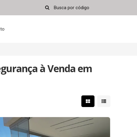
to
egurança à Venda em
Mostrar resultados em 
Mostrar resultad