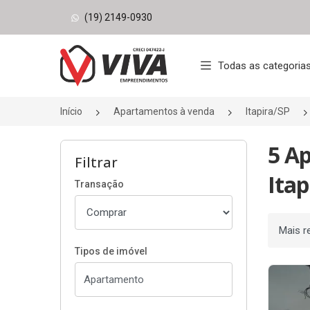
(19) 2149-0930
Página inicial
Todas as categoria
Início
Apartamentos à venda
Itapira/SP
5 A
Filtrar
Itap
Transação
Ordenar
Tipos de imóvel