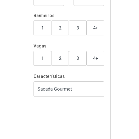
Banheiros
1
2
3
4+
Vagas
1
2
3
4+
Características