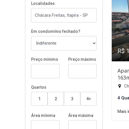
Localidades
Em condomínio fechado?
R$ 
Preço mínimo
Preço máximo
Apar
163
Chá
Quartos
4 Qua
1
2
3
4+
Mais 
Área mínima
Área máxima