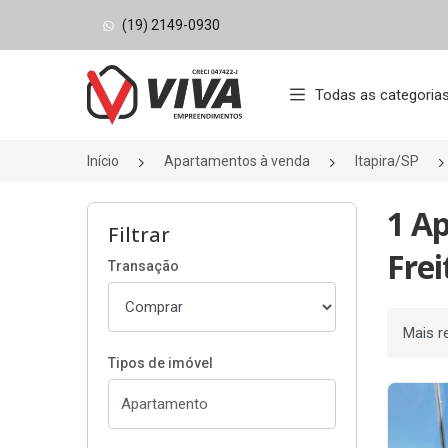
(19) 2149-0930
Página inicial
Todas as categoria
Início
Apartamentos à venda
Itapira/SP
1 A
Filtrar
Frei
Transação
Ordenar
Tipos de imóvel