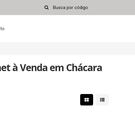
to
et à Venda em Chácara
Mostrar resultados em 
Mostrar resultad