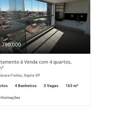
1.790.000
tamento à Venda com 4 quartos,
m²
cara Freitas, Itapira-SP
rtos
4 Banheiros
3 Vagas
163 m²
informações