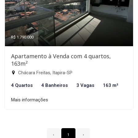
R$ 1.790.000
Apartamento à Venda com 4 quartos,
163m²
Chácara Freitas, Itapira-SP
4 Quartos
4 Banheiros
3 Vagas
163 m²
Mais informações
‹
1
›