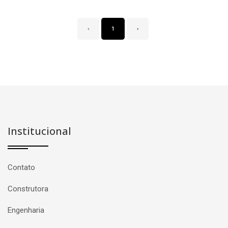
‹
1
›
Institucional
Contato
Construtora
Engenharia