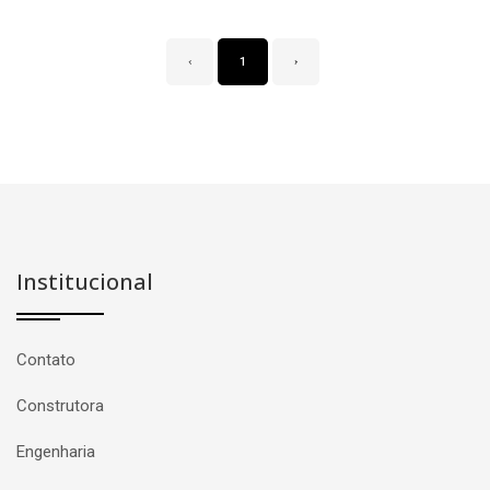
‹
1
›
Institucional
Contato
Construtora
Engenharia