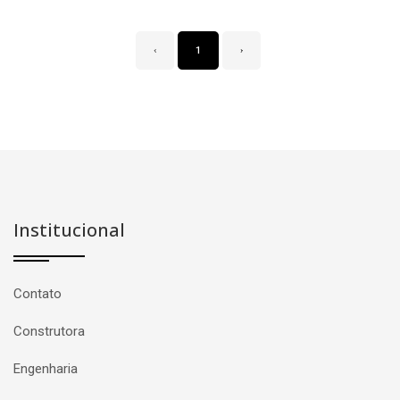
‹
1
›
Institucional
Contato
Construtora
Engenharia