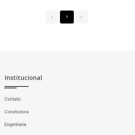
‹
1
›
Institucional
Contato
Construtora
Engenharia