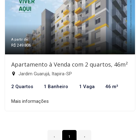
A partir de:
R$ 249.806
Apartamento à Venda com 2 quartos, 46m²
Jardim Guarujá, Itapira-SP
2 Quartos
1 Banheiro
1 Vaga
46 m²
Mais informações
‹
1
›