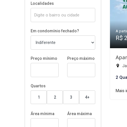
Localidades
Em condomínio fechado?
A parti
R$ 
Apar
Preço mínimo
Preço máximo
Jar
2 Qua
Quartos
Mais 
1
2
3
4+
Área mínima
Área máxima