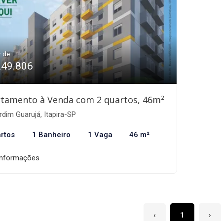
r de:
249.806
tamento à Venda com 2 quartos, 46m²
dim Guarujá, Itapira-SP
rtos
1 Banheiro
1 Vaga
46 m²
informações
‹
1
›