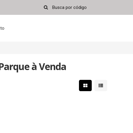
to
Parque à Venda
Mostrar resultados em 
Mostrar resultad