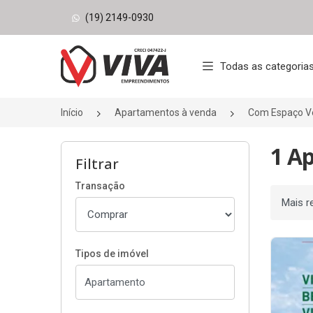
(19) 2149-0930
Página inicial
Todas as categoria
Início
Apartamentos à venda
Com Espaço V
1 A
Filtrar
Transação
Ordenar
Tipos de imóvel